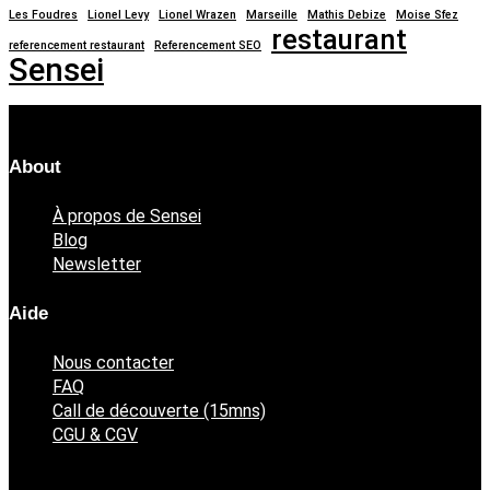
Les Foudres
Lionel Levy
Lionel Wrazen
Marseille
Mathis Debize
Moise Sfez
restaurant
referencement restaurant
Referencement SEO
Sensei
About
À propos de Sensei
Blog
Newsletter
Aide
Nous contacter
FAQ
Call de découverte (15mns)
CGU & CGV