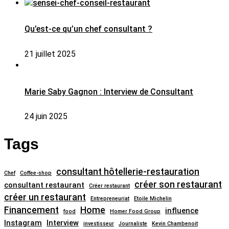
Qu’est-ce qu’un chef consultant ?
21 juillet 2025
Marie Saby Gagnon : Interview de Consultant
24 juin 2025
Tags
consultant hôtellerie-restauration
Chef
Coffee-shop
créer son restaurant
consultant restaurant
Créer restaurant
créer un restaurant
Entrepreneuriat
Etoile Michelin
Financement
Home
influence
food
Homer Food Group
Instagram
Interview
investisseur
Journaliste
Kevin Chambenoit