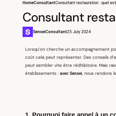
Home
Consultant
Consultant restauration : quel est 
Consultant restaur
Sensei
Consultant
25 July 2024
Lorsqu’on cherche un accompagnement pour 
coût cela peut représenter. Des conseils d’e
peut sembler vite être rédhibitoire. Mais ra
établissements :
, nous rendons l
avec Sensei
1. Pourquoi faire appel à un c