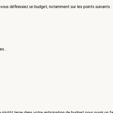
 vous définissiez un budget, notamment sur les points suivants : 
res…
re plutôt large dans votre anticipation de budget pour ouvrir un f