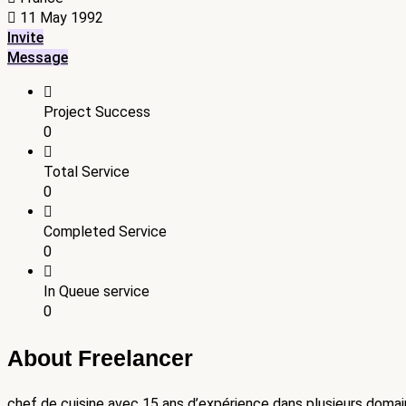
11 May 1992
Invite
Message
Project Success
0
Total Service
0
Completed Service
0
In Queue service
0
About Freelancer
chef de cuisine avec 15 ans d’expérience dans plusieurs domaine 