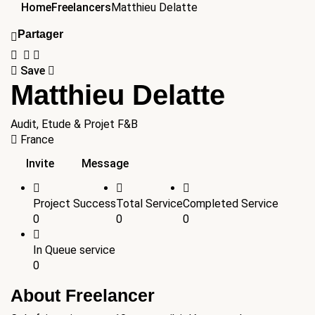
Home
Freelancers
Matthieu Delatte
Partager
Save
Matthieu Delatte
Audit, Etude & Projet F&B
France
Invite
Message
Project Success
Total Service
Completed Service
0
0
0
In Queue service
0
About Freelancer