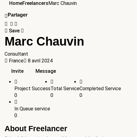
Home
Freelancers
Marc Chauvin
Partager
Save
Marc Chauvin
Consultant
France
8 avril 2024
Invite
Message
Project Success
Total Service
Completed Service
0
0
0
In Queue service
0
About Freelancer