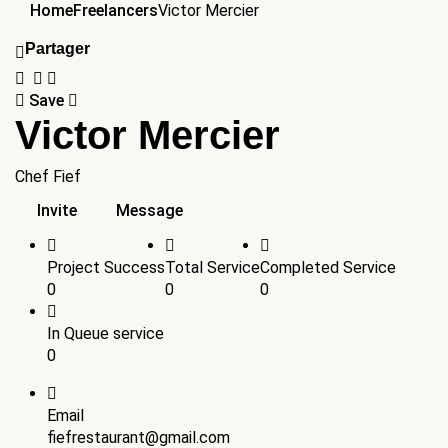
Home
Freelancers
Victor Mercier
Partager
Save
Victor Mercier
Chef Fief
Invite
Message
Project Success
Total Service
Completed Service
0
0
0
In Queue service
0
Email
fiefrestaurant@gmail.com